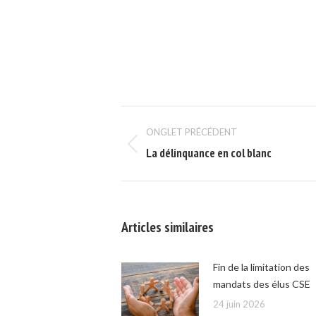
Navigation
ONGLET PRÉCÉDENT
de
Onglet
La délinquance en col blanc
commentaire
précédent
Articles similaires
Fin de la limitation des
mandats des élus CSE
24 juin 2026