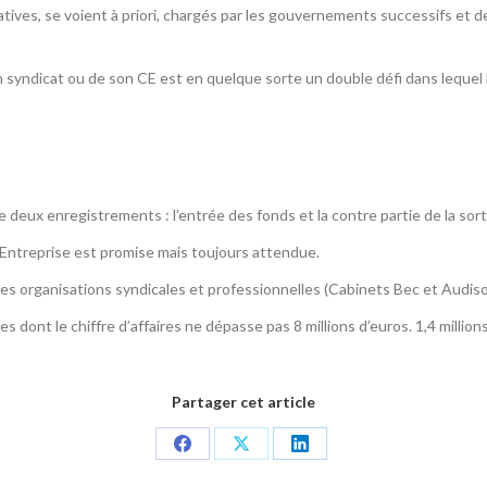
atives, se voient à priori, chargés par les gouvernements successifs et
 syndicat ou de son CE est en quelque sorte un double défi dans lequel
ue deux enregistrements : l’entrée des fonds et la contre partie de la so
’Entreprise est promise mais toujours attendue.
es organisations syndicales et professionnelles (Cabinets Bec et Audisol
les dont le chiffre d’affaires ne dépasse pas 8 millions d’euros. 1,4 mill
Partager cet article
Share
Share
Share