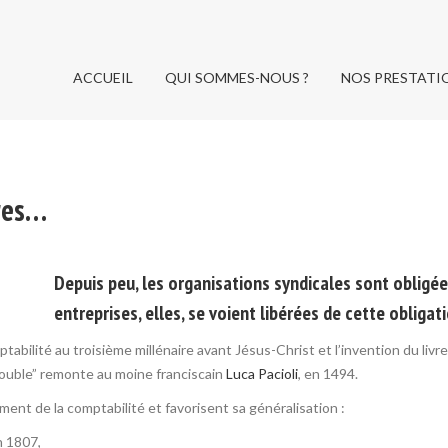
ACCUEIL
QUI SOMMES-NOUS ?
NOS PRESTATI
ACCUEIL
QUI SOMMES-NOUS ?
NOS PRESTATI
res…
Depuis peu, les organisations syndicales sont obligée
entreprises, elles, se voient libérées de cette obligat
ptabilité au troisième millénaire avant Jésus-Christ et l’invention du li
ouble” remonte au moine franciscain
Luca Pacioli
, en 1494.
ent de la comptabilité et favorisent sa généralisation :
n 1807,