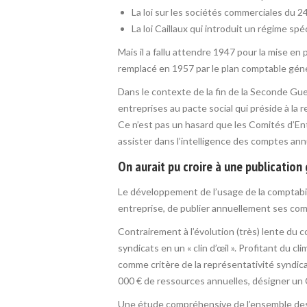
La loi sur les sociétés commerciales du 24 
La loi Caillaux qui introduit un régime s
Mais il a fallu attendre 1947 pour la mise e
remplacé en 1957 par le plan comptable géné
Dans le contexte de la fin de la Seconde Gu
entreprises au pacte social qui préside à la
Ce n’est pas un hasard que les Comités d’En
assister dans l’intelligence des comptes annu
On aurait pu croire à une publicati
Le développement de l’usage de la comptabil
entreprise, de publier annuellement ses comp
Contrairement à l’évolution (très) lente du 
syndicats en un « clin d’œil ». Profitant du cl
comme critère de la représentativité syndical
000 € de ressources annuelles, désigner un
Une étude compréhensive de l’ensemble des c