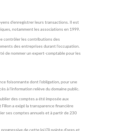
ens d’enregistrer leurs transactions. Il est
omiques, notamment les associations en 1999.
e contrôler les contributions des
tements des entreprises durant l’occupation.
culté de nommer un expert-comptable pour les
ce foisonnante dont l’obligation, pour une
ès à l’information relève du domaine public.
 publier des comptes a été imposée aux
Fillon a exigé la transparence financière
blier ses comptes annuels et à partir de 230
ogressive de cette loi (3) pointe d’ores et