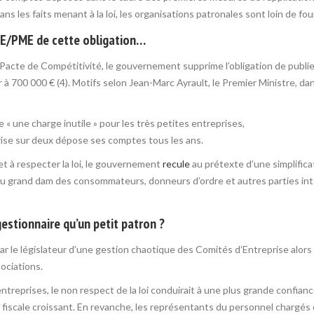
s les faits menant à la loi, les organisations patronales sont loin de fou
PE/PME de cette obligation…
Pacte de Compétitivité, le gouvernement supprime l’obligation de publ
eur à 700 000 € (4). Motifs selon Jean-Marc Ayrault, le Premier Ministre, da
 une charge inutile » pour les très petites entreprises,
rise sur deux dépose ses comptes tous les ans.
 et à respecter la loi, le gouvernement
recule
au prétexte d’une simplifica
Au grand dam des consommateurs, donneurs d’ordre et autres parties int
gestionnaire qu’un petit patron ?
 par le législateur d’une gestion chaotique des Comités d’Entreprise alor
sociations.
treprises, le non respect de la loi conduirait à une plus grande confian
de fiscale croissant. En revanche, les représentants du personnel charg