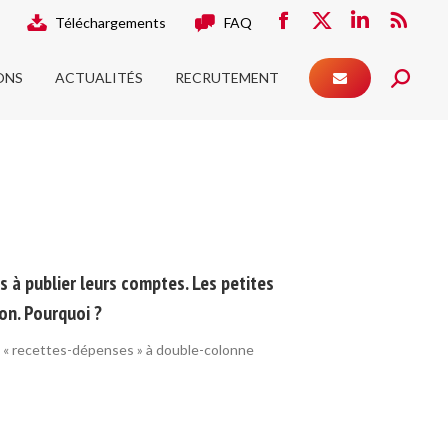
Téléchargements
FAQ
ONS
ACTUALITÉS
RECRUTEMENT
Facebook
X
LinkedIn
RSS
Search:
page
page
page
page
ONS
ACTUALITÉS
RECRUTEMENT
opens
opens
opens
Search:
opens
in
in
in
in
new
new
new
new
window
window
window
window
s à publier leurs comptes. Les petites
ion. Pourquoi ?
vre « recettes-dépenses » à double-colonne