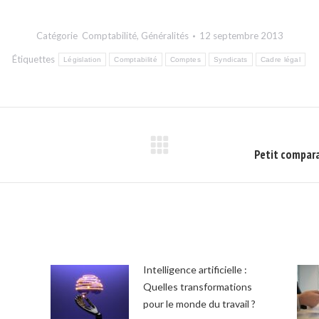
on
on
on
Facebook
X
LinkedIn
Catégorie
Comptabilité
,
Généralités
12 septembre 2013
Étiquettes
Législation
Comptabilité
Comptes
Syndicats
Cadre légal
Onglet
Petit compara
suivant
Intelligence artificielle :
Quelles transformations
pour le monde du travail ?