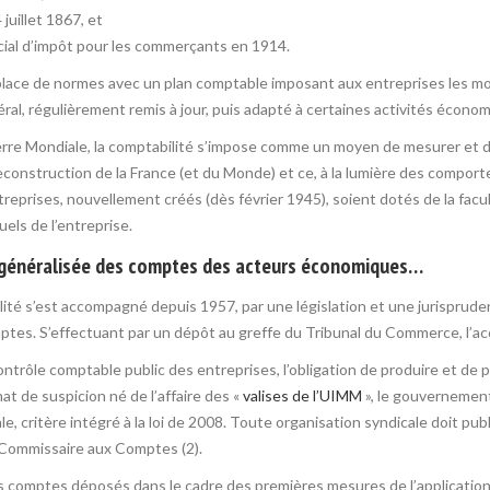
juillet 1867, et
pécial d’impôt pour les commerçants en 1914.
n place de normes avec un plan comptable imposant aux entreprises les moy
ral, régulièrement remis à jour, puis adapté à certaines activités écon
erre Mondiale, la comptabilité s’impose comme un moyen de mesurer et d
 reconstruction de la France (et du Monde) et ce, à la lumière des compor
treprises, nouvellement créés (dès février 1945), soient dotés de la fa
els de l’entreprise.
on généralisée des comptes des acteurs économiques…
ité s’est accompagné depuis 1957, par une législation et une jurispruden
tes. S’effectuant par un dépôt au greffe du Tribunal du Commerce, l’acc
contrôle comptable public des entreprises, l’obligation de produire et de
imat de suspicion né de l’affaire des «
valises de l’UIMM
», le gouvernement 
e, critère intégré à la loi de 2008. Toute organisation syndicale doit pu
 Commissaire aux Comptes (2).
omptes déposés dans le cadre des premières mesures de l’application pr