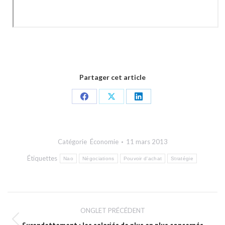
Partager cet article
Share
Share
Share
on
on
on
Facebook
X
LinkedIn
Catégorie
Économie
11 mars 2013
Étiquettes
Nao
Négociations
Pouvoir d'achat
Stratégie
Navigation
ONGLET PRÉCÉDENT
de
Onglet