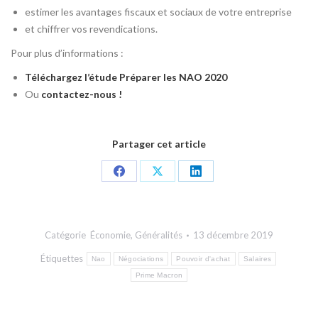
estimer les avantages fiscaux et sociaux de votre entreprise
et chiffrer vos revendications.
Pour plus d’informations :
Téléchargez l’étude Préparer les NAO 2020
Ou
contactez-nous !
Partager cet article
Share
Share
Share
on
on
on
Facebook
X
LinkedIn
Catégorie
Économie
,
Généralités
13 décembre 2019
Étiquettes
Nao
Négociations
Pouvoir d'achat
Salaires
Prime Macron