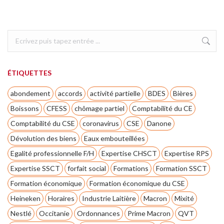
Search:
ÉTIQUETTES
abondement
accords
activité partielle
BDES
Bières
Boissons
CFESS
chômage partiel
Comptabilité du CE
Comptabilité du CSE
coronavirus
CSE
Danone
Dévolution des biens
Eaux embouteillées
Egalité professionnelle F/H
Expertise CHSCT
Expertise RPS
Expertise SSCT
forfait social
Formations
Formation SSCT
Formation économique
Formation économique du CSE
Heineken
Horaires
Industrie Laitière
Macron
Mixité
Nestlé
Occitanie
Ordonnances
Prime Macron
QVT