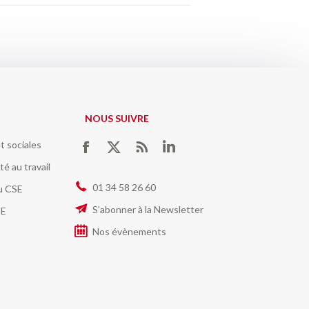
NOUS SUIVRE
t sociales
Trouvez nous sur :
Facebook
Twitter
RSS
LinkedIn
té au travail
01 34 58 26 60
du CSE
S’abonner à la Newsletter
SE
Nos évènements