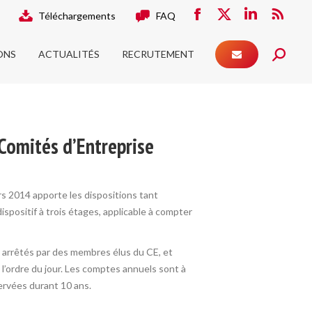
Téléchargements
FAQ
ONS
ACTUALITÉS
RECRUTEMENT
Facebook
X
LinkedIn
RSS
Search:
page
page
page
page
ONS
ACTUALITÉS
RECRUTEMENT
opens
opens
opens
Search:
opens
in
in
in
in
new
new
new
new
window
window
window
window
 Comités d’Entreprise
mars 2014 apporte les dispositions tant
spositif à trois étages, applicable à compter
nt arrêtés par des membres élus du CE, et
l’ordre du jour. Les comptes annuels sont à
servées durant 10 ans.