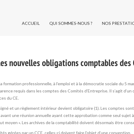
ACCUEIL
QUI SOMMES-NOUS ?
NOS PRESTATI
ACCUEIL
QUI SOMMES-NOUS ?
NOS PRESTATI
r les nouvelles obligations comptables des
à la formation professionnelle, à l’emploi et à la démocratie sociale du 5 
nce requis dans les comptes des Comités d’Entreprise. Il s’agit d’un di
rces du CE.
ésigné et un règlement intérieur devient obligatoire (1). Les comptes so
s avant une réunion annuelle ayant cette approbation comme seul sujet à 
tout moyen ». Les archives de la comptabilité doivent désormais être con
ités gérées par un CCE, celles-ci doivent faire l’objet d’une convention.