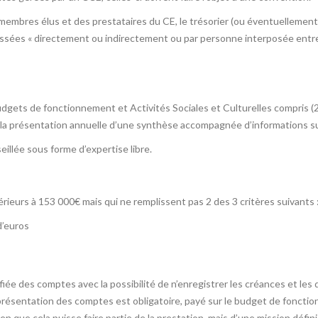
es membres élus et des prestataires du CE, le trésorier (ou éventuelleme
ssées « directement ou indirectement ou par personne interposée entre 
gets de fonctionnement et Activités Sociales et Culturelles compris (2)
la présentation annuelle d’une synthèse accompagnée d’informations su
illée sous forme d’expertise libre.
érieurs à 153 000€ mais qui ne remplissent pas 2 des 3 critères suivants 
d’euros
iée des comptes avec la possibilité de n’enregistrer les créances et les d
résentation des comptes est obligatoire, payé sur le budget de fonction
en que cela puisse faire partie de la prestation, mais d’une mission déf