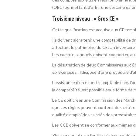
(OEC) permettant d’offrir une certaine garan
Troisième niveau : « Gros CE »
Cette qualification est acquise aux CE remp
Ils doivent alors tenir une comptabilité de
affectant le patrimoine du CE. Un inventaire
Les comptes annuels doivent comporter, au-d
La désignation de deux Commissaires aux Com
six exercices. Il dispose d’une procédure d’al
L’assistance d’un expert-comptable dans l’or
la comptabilité, est possible sous forme de mi
Le CE doit créer une Commission des Marchés 
que ces règles peuvent contenir des critères
qualité d’emploi des salariés des prestataires
Les CCE doivent se conformer aux mêmes di
Plusieurs points restent à préciser par décr