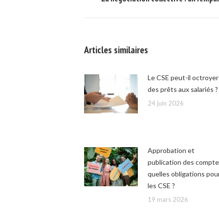
commentaire
précédent
Articles similaires
Le CSE peut-il octroyer
des prêts aux salariés ?
24 juin 2026
Approbation et
publication des compte
quelles obligations pou
les CSE ?
19 mars 2026