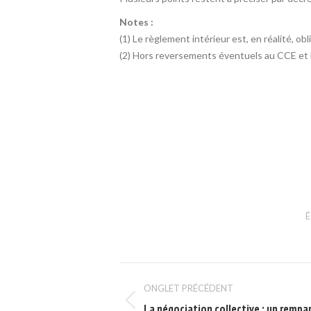
Notes :
(1) Le règlement intérieur est, en réalité, obl
(2) Hors reversements éventuels au CCE et h
É
Navigation
ONGLET PRÉCÉDENT
de
Onglet
La négociation collective : un rempar