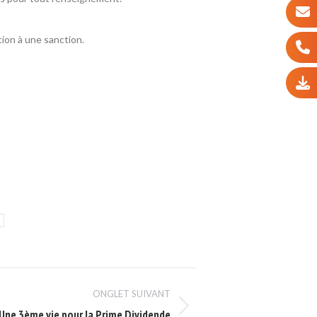
ation à une sanction.
ONGLET SUIVANT
Une 3ème vie pour la Prime Dividende