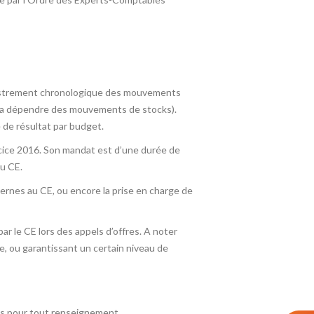
registrement chronologique des mouvements
le va dépendre des mouvements de stocks).
 de résultat par budget.
rcice 2016. Son mandat est d’une durée de
du CE.
ternes au CE, ou encore la prise en charge de
r le CE lors des appels d’offres. A noter
e, ou garantissant un certain niveau de
ous pour tout renseignement.