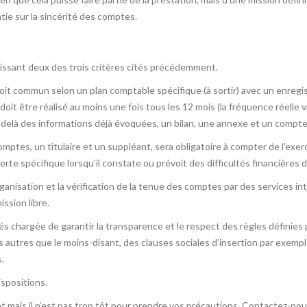
tie sur la sincérité des comptes.
lissant deux des trois critères cités précédemment.
 droit commun selon un plan comptable spécifique (à sortir) avec un en
 doit être réalisé au moins une fois tous les 12 mois (la fréquence réel
elà des informations déjà évoquées, un bilan, une annexe et un compte
ptes, un titulaire et un suppléant, sera obligatoire à compter de l’exe
erte spécifique lorsqu’il constate ou prévoit des difficultés financières 
ganisation et la vérification de la tenue des comptes par des services in
ssion libre.
chargée de garantir la transparence et le respect des règles définies pa
 autres que le moins-disant, des clauses sociales d’insertion par exempl
.
spositions.
et mais il n’est pas trop tôt pour prendre vos précautions. Contactez-n