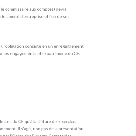
nt le commissaire aux comptes) devra
le comité d’entreprise et l’un de ses
, l’obligation consiste en un enregistrement
r les engagements et le patrimoine du CE.
:
ettes du CE qu’à la clôture de l’exercice.
nement. Il s’agit, non pas de la présentation
inie par l’Ordre des Experts-Comptables