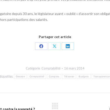
igatoire depuis 30 ans, le législateur ayant « oublié » d’assortir son oblig
ors participations des salariés.
Partager cet article
Share
Share
Share
on
on
on
Facebook
X
LinkedIn
Catégorie
Comptabilité
16 mars 2014
tiquettes
Gestion
Comptabilité
Comptes
Trésorier
Budgets
Transparence
t contre la pauvreté ?
Onglet