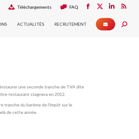
Téléchargements
FAQ
ONS
ACTUALITÉS
RECRUTEMENT
Facebook
X
LinkedIn
RSS
Search:
page
page
page
page
ONS
ACTUALITÉS
RECRUTEMENT
opens
opens
opens
Search:
opens
in
in
in
in
new
new
new
new
window
window
window
window
d’instaurer une seconde tranche de TVA dite
 titre-restaurant stagnera en 2012.
re tranche du barème de l’impôt sur le
-delà de cette année.