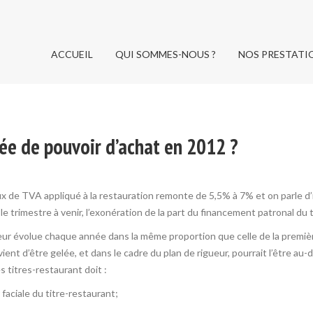
ACCUEIL
QUI SOMMES-NOUS ?
NOS PRESTATI
ACCUEIL
QUI SOMMES-NOUS ?
NOS PRESTATI
hée de pouvoir d’achat en 2012 ?
ux de TVA appliqué à la restauration remonte de 5,5% à 7% et on parle 
s le trimestre à venir, l’exonération de la part du financement patronal du
leur évolue chaque année dans la même proportion que celle de la premiè
vient d’être gelée, et dans le cadre du plan de rigueur, pourrait l’être au
 titres-restaurant doit :
faciale du titre-restaurant;