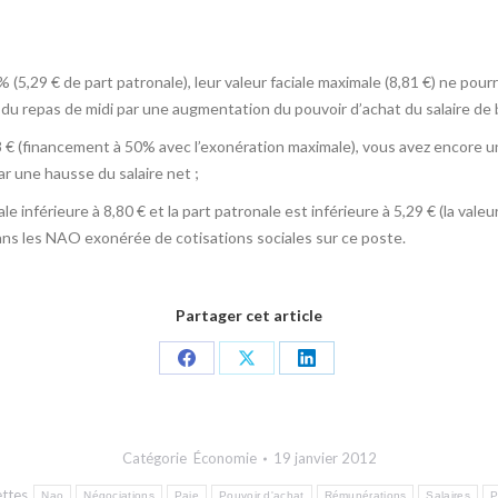
% (5,29 € de part patronale), leur valeur faciale maximale (8,81 €) ne pou
u repas de midi par une augmentation du pouvoir d’achat du salaire de 
0,58 € (financement à 50% avec l’exonération maximale), vous avez encor
 une hausse du salaire net ;
ale inférieure à 8,80 € et la part patronale est inférieure à 5,29 € (la va
s les NAO exonérée de cotisations sociales sur ce poste.
Partager cet article
Share
Share
Share
on
on
on
Facebook
X
LinkedIn
Catégorie
Économie
19 janvier 2012
ettes
Nao
Négociations
Paie
Pouvoir d'achat
Rémunérations
Salaires
P