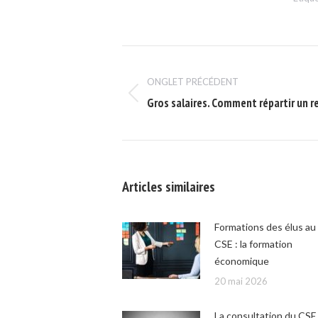
Navigation
de
ONGLET PRÉCÉDENT
Onglet
Gros salaires. Comment répartir un r
commentaire
précédent
Articles similaires
Formations des élus au
CSE : la formation
économique
20 mai 2026
La consultation du CSE