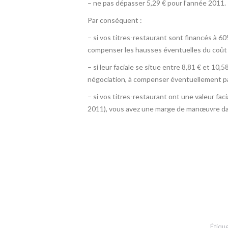
– ne pas dépasser 5,29 € pour l’année 2011.
Par conséquent :
– si vos titres-restaurant sont financés à 60
compenser les hausses éventuelles du coût d
– si leur faciale se situe entre 8,81 € et 1
négociation, à compenser éventuellement par
– si vos titres-restaurant ont une valeur faci
2011), vous avez une marge de manœuvre dan
Étiqu