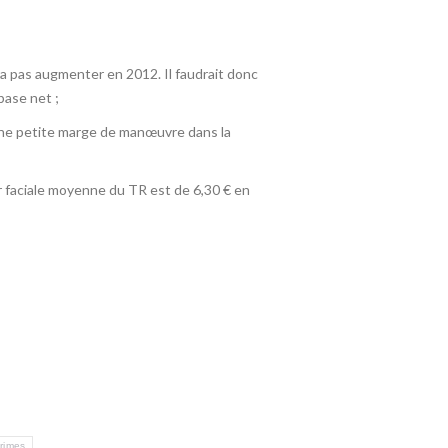
rra pas augmenter en 2012. Il faudrait donc
base net ;
e une petite marge de manœuvre dans la
leur faciale moyenne du TR est de 6,30 € en
rimes