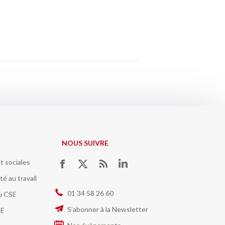
NOUS SUIVRE
t sociales
Trouvez nous sur :
Facebook
Twitter
RSS
LinkedIn
té au travail
01 34 58 26 60
du CSE
S’abonner à la Newsletter
SE