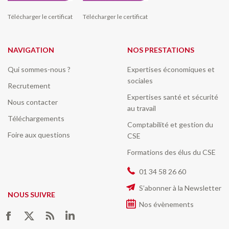
Télécharger le certificat
Télécharger le certificat
NAVIGATION
NOS PRESTATIONS
Qui sommes-nous ?
Expertises économiques et
sociales
Recrutement
Expertises santé et sécurité
Nous contacter
au travail
Téléchargements
Comptabilité et gestion du
Foire aux questions
CSE
Formations des élus du CSE
01 34 58 26 60
S’abonner à la Newsletter
NOUS SUIVRE
Nos évènements
Trouvez nous sur :
Facebook
Twitter
RSS
LinkedIn