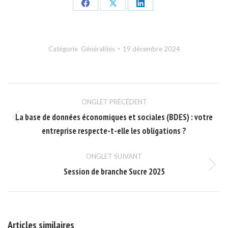
Share
Share
Share
on
on
on
Facebook
X
LinkedIn
Catégorie
Généralités
19 décembre 2024
Navigation
ONGLET PRÉCÉDENT
de
La base de données économiques et sociales (BDES) : votre
Onglet
commentaire
entreprise respecte-t-elle les obligations ?
précédent
ONGLET SUIVANT
Session de branche Sucre 2025
Onglet
suivant
Articles similaires