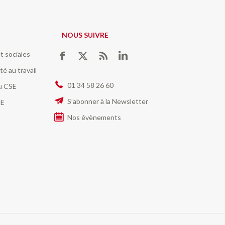
NOUS SUIVRE
t sociales
Trouvez nous sur :
Facebook
Twitter
RSS
LinkedIn
té au travail
01 34 58 26 60
du CSE
S’abonner à la Newsletter
SE
Nos évènements