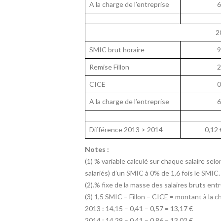
A la charge de l’entreprise
6
2
SMIC brut horaire
9
Remise Fillon
2
CICE
0
A la charge de l’entreprise
6
Différence 2013 > 2014
-0,12 
Notes :
(1) % variable calculé sur chaque salaire se
salariés) d’un SMIC à 0% de 1,6 fois le SMIC.
(2).% fixe de la masse des salaires bruts entr
(3) 1,5 SMIC – Fillon – CICE = montant à la c
2013 : 14,15 – 0,41 – 0,57 = 13,17 €
2014 : 14,29 – 0,41 – 0,86 = 13.02 €