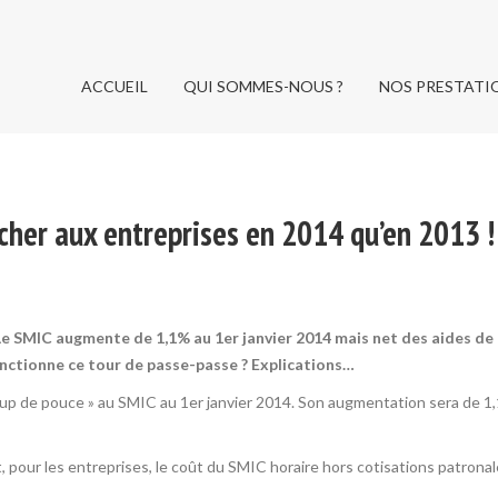
ACCUEIL
QUI SOMMES-NOUS ?
NOS PRESTATI
ACCUEIL
QUI SOMMES-NOUS ?
NOS PRESTATI
cher aux entreprises en 2014 qu’en 2013 !
Le SMIC augmente de 1,1% au 1er janvier 2014 mais net des aides de l
nctionne ce tour de passe-passe ? Explications…
 coup de pouce » au SMIC au 1er janvier 2014. Son augmentation sera de 
, pour les entreprises, le coût du SMIC horaire hors cotisations patrona