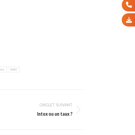
les
SMIC
ONGLET SUIVANT
Intox ou un taux ?