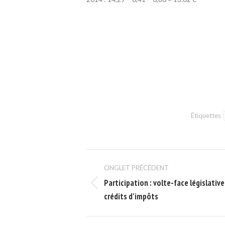
Étiquettes
Navigation
ONGLET PRÉCÉDENT
de
Participation : volte-face législative
Onglet
commentaire
crédits d’impôts
précédent