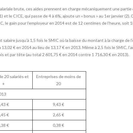
salariale brute, ces aides prennent en charge mécaniquement une partie
(1) et le CICE, qui passe de 4 à 6%, ajoute un « bonus » au 1er janvier (2
MIC, le gain pour l’employeur en 2014 est de 12 centimes de l’heure, soit
t salaire jusqu’à 1,5 fois le SMIC où la baisse du montant à la charge de
lit à 13,02 € en 2014 au lieu de 13,17 € en 2013. Même à 2,5 fois le SMIC,
is et par tête (au total 2 601,75 € en 2014 contre 1 716,30 € en 2013).
e 20 salariés et
Entreprises de moins de
+
20
013
,43 €
9,43 €
,45 €
2,65 €
,38 €
0,38 €