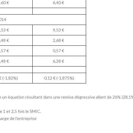
.60 €
6,40 €
014
,53 €
9,53 €
,48 €
2,68 €
,57 €
0,57 €
,48 €
6,28 €
€ (-1,82%)
-0,12 € (-1,875%)
lon un équation résultant dans une remise dégressive allant de 26% (28,
e 1 et 2,5 fois le SMIC.
harge de l’entreprise