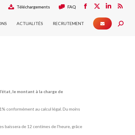
Téléchargements
FAQ
ONS
ACTUALITÉS
RECRUTEMENT
Facebook
X
LinkedIn
RSS
Search:
page
page
page
page
ONS
ACTUALITÉS
RECRUTEMENT
opens
opens
opens
Search:
opens
in
in
in
in
new
new
new
new
window
window
window
window
’état, le montant à la charge de
1,1% conformément au calcul légal. Du moins
les baissera de 12 centimes de l’heure, grâce