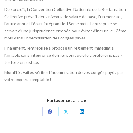
De surcroît, la Convention Collective Nationale de la Restauration
Collective prévoit deux niveaux de salaire de base, l’un mensuel,
l’autre annuel, l’écart intégrant le 13ème mois. L’entreprise se
servait d’une jurisprudence erronée pour éviter d’inclure le 13ème
mois dans l’indemnisation des congés payés.
Finalement, l’entreprise a proposé un règlement immédiat à
l’amiable sans intégrer ce dernier point qu’elle a préféré ne pas «
tester » en justice.
Moralité : Faites vérifier l’indemnisation de vos congés payés par
votre expert-comptable !
Partager cet article
Share
Share
Share
on
on
on