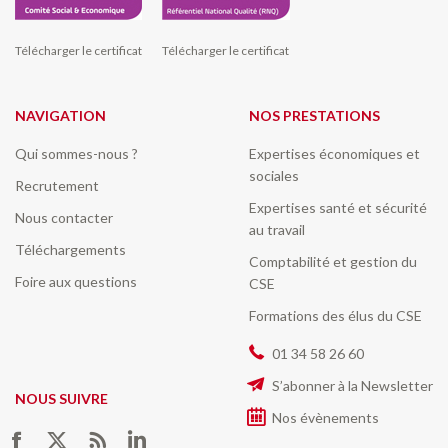
Télécharger le certificat
Télécharger le certificat
NAVIGATION
NOS PRESTATIONS
Qui sommes-nous ?
Expertises économiques et
sociales
Recrutement
Expertises santé et sécurité
Nous contacter
au travail
Téléchargements
Comptabilité et gestion du
Foire aux questions
CSE
Formations des élus du CSE
01 34 58 26 60
S’abonner à la Newsletter
NOUS SUIVRE
Nos évènements
Trouvez nous sur :