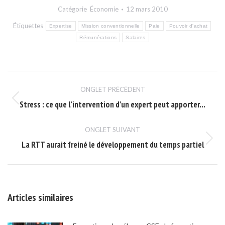
Facebook
X
LinkedIn
Catégorie
Économie
12 mars 2010
Étiquettes
Expertise
Mission conventionnelle
Paie
Pouvoir d'achat
Rémunérations
Salaires
Navigation
ONGLET PRÉCÉDENT
de
Stress : ce que l’intervention d’un expert peut apporter…
Onglet
commentaire
précédent
ONGLET SUIVANT
La RTT aurait freiné le développement du temps partiel
Onglet
suivant
Articles similaires