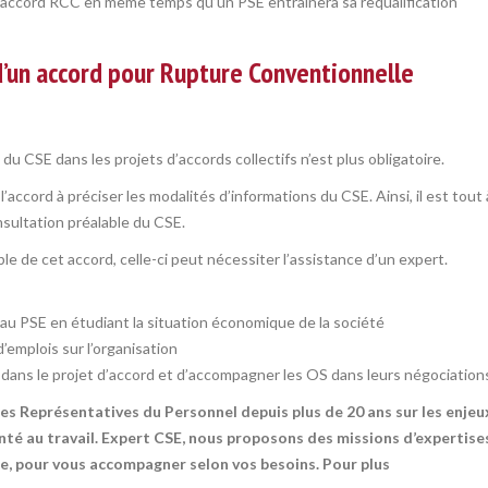
un accord RCC en même temps qu’un PSE entrainera sa requalification
d’un accord pour Rupture Conventionnelle
du CSE dans les projets d’accords collectifs n’est plus obligatoire.
 l’accord à préciser les modalités d’informations du CSE. Ainsi, il est tout 
nsultation préalable du CSE.
le de cet accord, celle-ci peut nécessiter l’assistance d’un expert.
e au PSE en étudiant la situation économique de la société
’emplois sur l’organisation
 dans le projet d’accord et d’accompagner les OS dans leurs négociation
s Représentatives du Personnel depuis plus de 20 ans sur les enjeu
nté au travail. Expert CSE, nous proposons des missions d’expertise
e, pour vous accompagner selon vos besoins. Pour plus