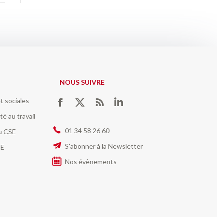
NOUS SUIVRE
t sociales
Trouvez nous sur :
Facebook
Twitter
RSS
LinkedIn
té au travail
01 34 58 26 60
du CSE
S’abonner à la Newsletter
SE
Nos évènements