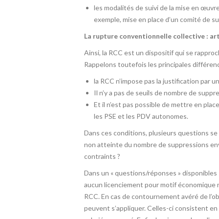
les modalités de suivi de la mise en œuvr
exemple, mise en place d’un comité de suivi
La rupture conventionnelle collective : ar
Ainsi, la RCC est un dispositif qui se rappr
Rappelons toutefois les principales différen
la RCC n’impose pas la justification par 
Il n’y a pas de seuils de nombre de supp
Et il n’est pas possible de mettre en plac
les PSE et les PDV autonomes.
Dans ces conditions, plusieurs questions se
non atteinte du nombre de suppressions envi
contraints ?
Dans un « questions/réponses » disponibles su
aucun licenciement pour motif économique ne
RCC. En cas de contournement avéré de l’obli
peuvent s’appliquer. Celles-ci consistent en