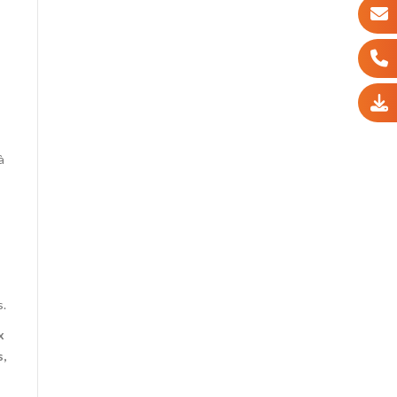
à
s.
x
s,