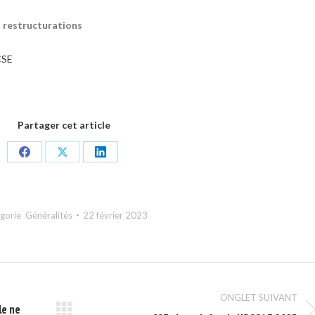
s restructurations
CSE
Partager cet article
Share
Share
Share
on
on
on
Facebook
X
LinkedIn
égorie
Généralités
22 février 2023
ONGLET SUIVANT
le ne