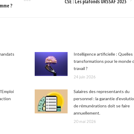
Onglet
CSE : Les plafonds URSSAF 2023
omme ?
suivant
 mandats
Intelligence artificielle : Quelles
transformations pour le monde 
travail ?
24 juin 2026
l’Emploi
Salaires des representants du
action
personnel : la garantie d’evoluti
de rémunérations doit se faire
annuellement.
20 mai 2026