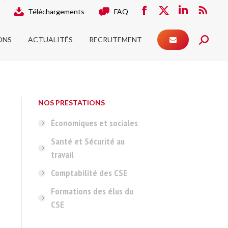
Téléchargements
FAQ
ONS
ACTUALITÉS
RECRUTEMENT
Facebook
X
LinkedIn
RSS
Search:
page
page
page
page
ONS
ACTUALITÉS
RECRUTEMENT
opens
opens
opens
Search:
opens
in
in
in
in
new
new
new
new
window
window
window
window
NOS PRESTATIONS
Économiques et sociales
Santé et Sécurité au
travail
Comptabilité des CSE
Formations des élus du
CSE