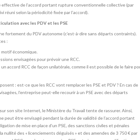
e effective de l’accord portant rupture conventionnelle collective (par
 réuni selon la périodicité fixée par l’accord).
ticulation avec les PDV et les PSE
oche fortement du PDV autonome (c’est-à-dire sans départs contraints).
ces :
un motif économique.
ressions envisagées pour prévoir une RCC.
e un accord RCC de façon unilatérale, comme il est possible de le faire po
 posent : est-ce que les RCC vont remplacer les PSE et PDV ? En cas de
sagées, l’entreprise peut-elle recourir à un PSE avec des départs
r son site Internet, le Ministère du Travail tente de rassurer. Ainsi,
 peut être envisagé pendant la durée de validité de l’accord portant
gation de mise en place d’un PSE, des sanctions civiles et pénales
 la nullité des « licenciements déguisés » et des amendes de 3 750 € par