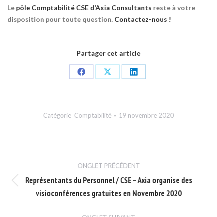
Le
pôle Comptabilité CSE d’Axia Consultants
reste à votre
disposition pour toute question.
Contactez-nous !
Partager cet article
Share
Share
Share
on
on
on
Facebook
X
LinkedIn
Catégorie
Comptabilité
19 novembre 2020
Navigation
ONGLET PRÉCÉDENT
de
Représentants du Personnel / CSE – Axia organise des
Onglet
commentaire
visioconférences gratuites en Novembre 2020
précédent