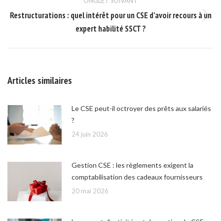
ONGLET SUIVANT
Restructurations : quel intérêt pour un CSE d’avoir recours à un
Onglet
expert habilité SSCT ?
suivant
Articles similaires
Le CSE peut-il octroyer des prêts aux salariés
?
24 juin 2026
Gestion CSE : les règlements exigent la
comptabilisation des cadeaux fournisseurs
20 mai 2026