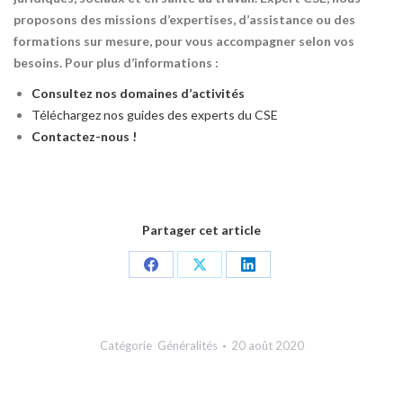
proposons des missions d’expertises, d’assistance ou des
formations sur mesure, pour vous accompagner selon vos
besoins. Pour plus d’informations :
Consultez nos domaines d’activités
Téléchargez nos guides des experts du CSE
Contactez-nous !
Partager cet article
Share
Share
Share
on
on
on
Facebook
X
LinkedIn
Catégorie
Généralités
20 août 2020