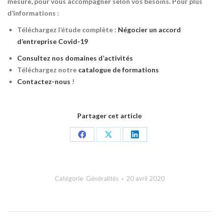
mesure, pour vous accompagner selon vos besoins. Pour plus
d’informations :
Téléchargez l’étude complète :
Négocier un accord
d’entreprise Covid-19
Consultez nos domaines d’activités
Téléchargez notre
catalogue de formations
Contactez-nous
!
Partager cet article
Share
Share
Share
on
on
on
Facebook
X
LinkedIn
Catégorie
Généralités
20 avril 2020