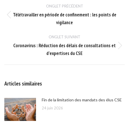
Navigation
ONGLET PRÉCÉDENT
de
Télétravailler en période de confinement : les points de
Onglet
commentaire
vigilance
précédent
ONGLET SUIVANT
Coronavirus : Réduction des délais de consultations et
Onglet
d’expertises du CSE
suivant
Articles similaires
Fin de la limitation des mandats des élus CSE
24 juin 2026