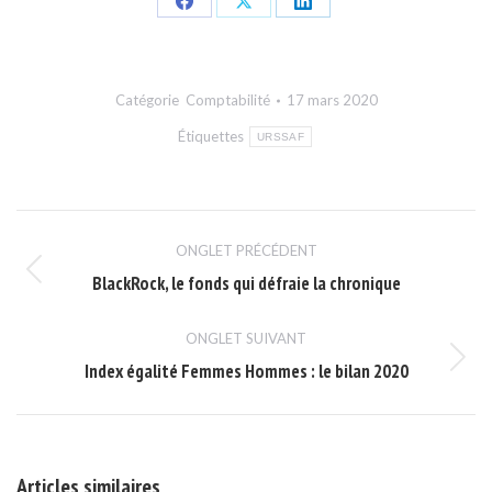
Share
Share
Share
on
on
on
Facebook
X
LinkedIn
Catégorie
Comptabilité
17 mars 2020
Étiquettes
URSSAF
Navigation
ONGLET PRÉCÉDENT
de
BlackRock, le fonds qui défraie la chronique
Onglet
commentaire
précédent
ONGLET SUIVANT
Index égalité Femmes Hommes : le bilan 2020
Onglet
suivant
Articles similaires