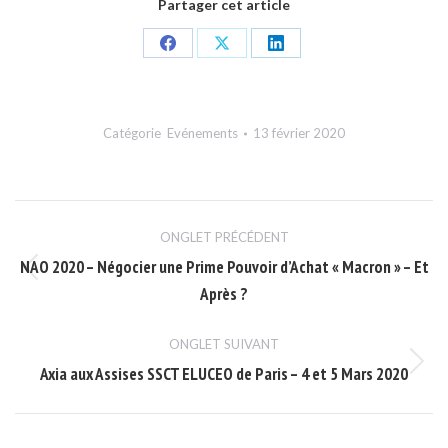
Partager cet article
Share
Share
Share
on
on
on
Facebook
X
LinkedIn
Catégorie
Evénements
13 février 2020
Navigation
ONGLET PRÉCÉDENT
de
NAO 2020 – Négocier une Prime Pouvoir d’Achat « Macron » – Et
Onglet
commentaire
Après ?
précédent
ONGLET SUIVANT
Axia aux Assises SSCT ELUCEO de Paris – 4 et 5 Mars 2020
Onglet
suivant