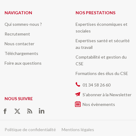
NAVIGATION
NOS PRESTATIONS
Qui sommes-nous ?
Expertises économiques et
sociales
Recrutement
Expertises santé et sécurité
Nous contacter
au travail
Téléchargements
Comptabilité et gestion du
Foire aux questions
CSE
Formations des élus du CSE
01 34 58 26 60
S’abonner à la Newsletter
NOUS SUIVRE
Nos évènements
Trouvez nous sur :
Facebook
Twitter
RSS
LinkedIn
Politique de confidentialité
Mentions légales