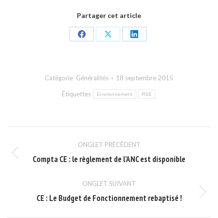
Partager cet article
Share
Share
Share
on
on
on
Facebook
X
LinkedIn
Catégorie
Généralités
18 septembre 2015
Étiquettes
Environnement
RSE
Navigation
ONGLET PRÉCÉDENT
de
Compta CE : le règlement de l’ANC est disponible
Onglet
commentaire
précédent
ONGLET SUIVANT
CE : Le Budget de Fonctionnement rebaptisé !
Onglet
suivant