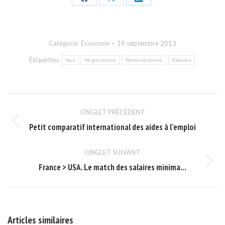
Share
Share
Share
on
on
on
Facebook
X
LinkedIn
Catégorie
Économie
19 septembre 2013
Étiquettes
Nao
Négociations
Rémunérations
Salaires
Navigation
ONGLET PRÉCÉDENT
de
Petit comparatif international des aides à l’emploi
Onglet
commentaire
précédent
ONGLET SUIVANT
France > USA. Le match des salaires minima…
Onglet
suivant
Articles similaires