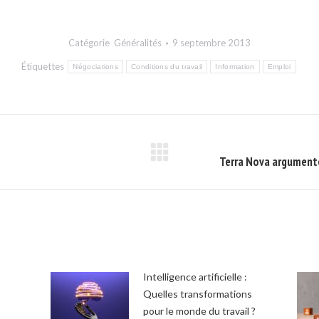
on
on
on
Facebook
X
LinkedIn
Catégorie
Généralités
9 septembre 2013
Étiquettes
Négociations
Conditions du travail
Information
Emploi
Onglet
Terra Nova argumente
suivant
Intelligence artificielle :
Quelles transformations
pour le monde du travail ?