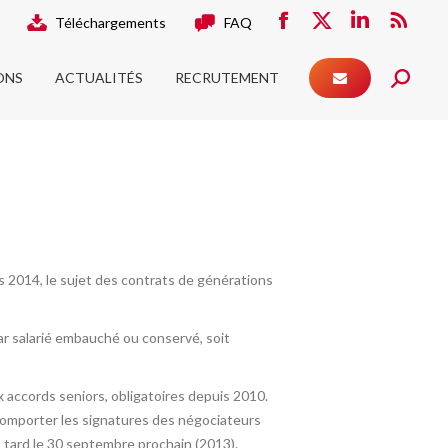
Téléchargements
FAQ
ONS
ACTUALITÉS
RECRUTEMENT
Facebook
X
LinkedIn
RSS
Search:
page
page
page
page
ONS
ACTUALITÉS
RECRUTEMENT
opens
opens
opens
Search:
opens
in
in
in
in
new
new
new
new
window
window
window
window
rs 2014, le sujet des contrats de générations
ar salarié embauché ou conservé, soit
x accords seniors, obligatoires depuis 2010.
», comporter les signatures des négociateurs
s tard le 30 septembre prochain (2013).