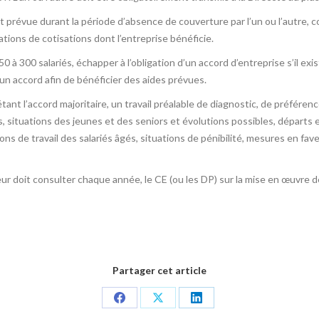
st prévue durant la période d’absence de couverture par l’un ou l’autre,
tions de cotisations dont l’entreprise bénéficie.
0 à 300 salariés, échapper à l’obligation d’un accord d’entreprise s’il ex
un accord afin de bénéficier des aides prévues.
ant l’accord majoritaire, un travail préalable de diagnostic, de préférenc
 situations des jeunes et des seniors et évolutions possibles, départs e
ns de travail des salariés âgés, situations de pénibilité, mesures en faveu
ur doit consulter chaque année, le CE (ou les DP) sur la mise en œuvre de
Partager cet article
Share
Share
Share