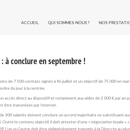
ACCUEIL
QUI SOMMES-NOUS ?
NOS PRESTATI
ACCUEIL
QUI SOMMES-NOUS ?
NOS PRESTATI
: à conclure en septembre !
ins de 7 500 contrats signés à fin juillet et un objectif de 75 000 en ma
’ordre du jour à la rentrée.
un accès direct au dispositif et notamment aux aides de 2 000 € par an p
t être transmises par Internet.
de 300 salariés doivent conclure un accord majoritaire se substituant au
li. Outre le contenu objectif, il doit attester d’une « négociation loyale 
. L’un ou l’autre doit être obligatoirement transmis à la Direccte au plu