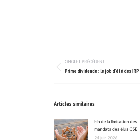
Navigation
ONGLET PRÉCÉDENT
de
Onglet
Prime dividende : le job d’été des IRP
commentaire
précédent
Articles similaires
Fin de la limitation des
mandats des élus CSE
24 juin 2026