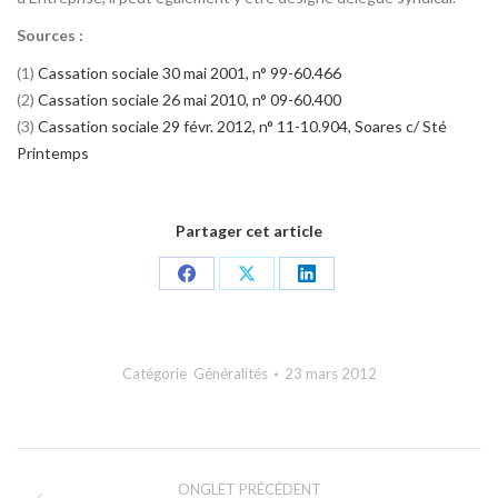
Sources :
(1)
Cassation sociale 30 mai 2001, n° 99-60.466
(2)
Cassation sociale 26 mai 2010, n° 09-60.400
(3)
Cassation sociale 29 févr. 2012, n° 11-10.904, Soares c/ Sté
Printemps
Partager cet article
Share
Share
Share
on
on
on
Facebook
X
LinkedIn
Catégorie
Généralités
23 mars 2012
Navigation
ONGLET PRÉCÉDENT